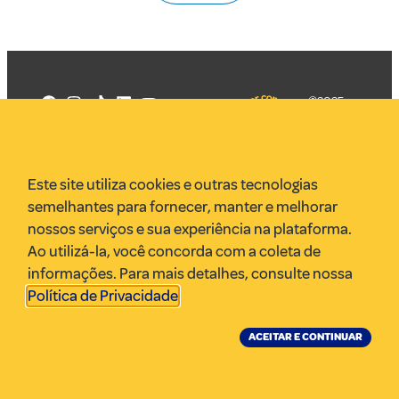
©2025
Mercadizar
Todos os
direitos
Quem somos
reservados
PMKT
Este site utiliza cookies e outras tecnologias
VR Assessoria
semelhantes para fornecer, manter e melhorar
Parcerias
nossos serviços e sua experiência na plataforma.
Envie uma pauta
Ao utilizá-la, você concorda com a coleta de
Anuncie
informações. Para mais detalhes, consulte nossa
Política de Privacidade
.
ACEITAR E CONTINUAR