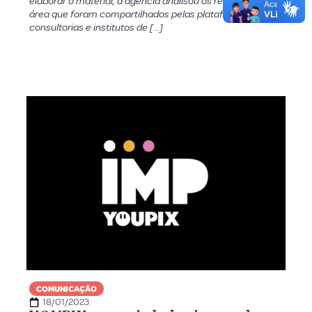
elaborar o material, a agência analisou os relatórios da
área que foram compartilhados pelas plataformas,
consultorias e institutos de […]
COMUNICAÇÃO
18/01/2023