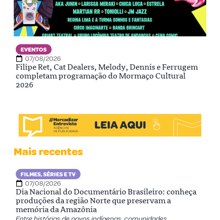
EVENTOS
E
07/08/2026
Filipe Ret, Cat Dealers, Melody, Dennis e Ferrugem
Ven
completam programação do Mormaço Cultural
est
2026
Mais recentes
FILMES, SÉRIES E TV
07/08/2026
Dia Nacional do Documentário Brasileiro: conheça
A
produções da região Norte que preservam a
C
memória da Amazônia
d
Entre histórias de povos indígenas, comunidades
Na