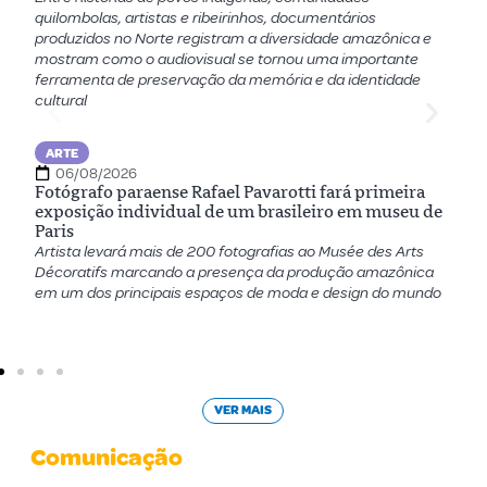
quilombolas, artistas e ribeirinhos, documentários
Br
produzidos no Norte registram a diversidade amazônica e
co
mostram como o audiovisual se tornou uma importante
co
ferramenta de preservação da memória e da identidade
cultural
ARTE
F
06/08/2026
g
Fotógrafo paraense Rafael Pavarotti fará primeira
Pr
exposição individual de um brasileiro em museu de
es
Paris
pr
Artista levará mais de 200 fotografias ao Musée des Arts
Décoratifs marcando a presença da produção amazônica
em um dos principais espaços de moda e design do mundo
VER MAIS
Comunicação