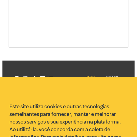
©2025
Mercadizar
Todos os
direitos
Quem somos
reservados
PMKT
Este site utiliza cookies e outras tecnologias
VR Assessoria
semelhantes para fornecer, manter e melhorar
Parcerias
nossos serviços e sua experiência na plataforma.
Envie uma pauta
Ao utilizá-la, você concorda com a coleta de
Anuncie