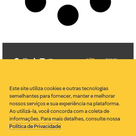
©2025
Mercadizar
Todos os
direitos
Quem somos
reservados
PMKT
Este site utiliza cookies e outras tecnologias
VR Assessoria
semelhantes para fornecer, manter e melhorar
Parcerias
nossos serviços e sua experiência na plataforma.
Envie uma pauta
Ao utilizá-la, você concorda com a coleta de
Anuncie
informações. Para mais detalhes, consulte nossa
Política de Privacidade
.