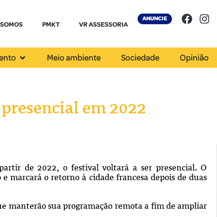
ANUNCIE
 SOMOS
PMKT
VR ASSESSORIA
ento
Meio ambiente
Sociedade
Opinião
r presencial em 2022
rtir de 2022, o festival voltará a ser presencial. O
 e marcará o retorno à cidade francesa depois de duas
ue manterão sua programação remota a fim de ampliar