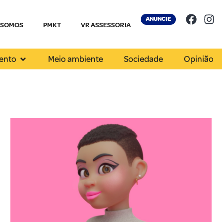
ANUNCIE
 SOMOS
PMKT
VR ASSESSORIA
ento
Meio ambiente
Sociedade
Opinião