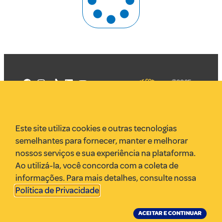
©2025
Mercadizar
Todos os
direitos
Quem somos
reservados
PMKT
Este site utiliza cookies e outras tecnologias
VR Assessoria
semelhantes para fornecer, manter e melhorar
Parcerias
nossos serviços e sua experiência na plataforma.
Envie uma pauta
Ao utilizá-la, você concorda com a coleta de
Anuncie
informações. Para mais detalhes, consulte nossa
Política de Privacidade
.
ACEITAR E CONTINUAR