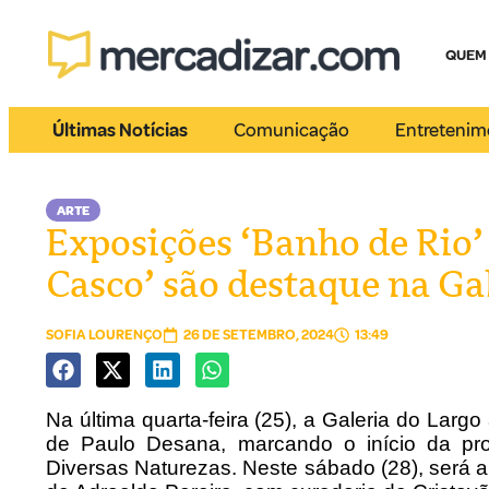
QUEM
Últimas Notícias
Comunicação
Entretenim
ARTE
Exposições ‘Banho de Rio’ 
Casco’ são destaque na Ga
SOFIA LOURENÇO
26 DE SETEMBRO, 2024
13:49
Na última quarta-feira (25), a Galeria do Larg
de Paulo Desana, marcando o início da p
Diversas Naturezas. Neste sábado (28), será a