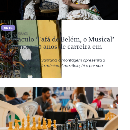
ARTE
06/08/2026
Espetáculo ‘Fafá de Belém, o Musical’
comemora 50 anos de carreira em
Belém
Sob a produção de Jô Santana, a montagem apresenta a
trajetória da artista pela música, Amazônia, fé e por sua
participação política