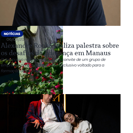
NOTÍCIAS
06/08/2026
Alexandre Rocha realiza palestra sobre
os desafios da liderança em Manaus
O executivo retorna à Manaus a convite de um grupo de
empresas para realizar evento exclusivo voltado para a
formação de gestores