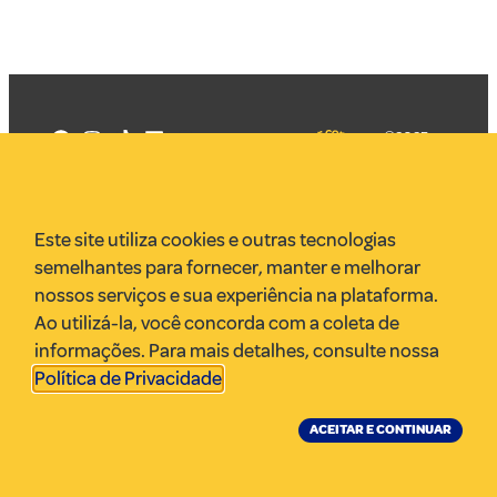
©2025
Mercadizar
Todos os
direitos
Quem somos
reservados
PMKT
Este site utiliza cookies e outras tecnologias
VR Assessoria
semelhantes para fornecer, manter e melhorar
Parcerias
nossos serviços e sua experiência na plataforma.
Envie uma pauta
Ao utilizá-la, você concorda com a coleta de
Anuncie
informações. Para mais detalhes, consulte nossa
Política de Privacidade
.
ACEITAR E CONTINUAR