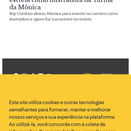
da Mônica
Ray Cardoso deixou Manaus para investir na carreira como
ilustradora e agora faz sua estreia na revista
©2025
Mercadizar
Todos os
direitos
Quem somos
reservados
PMKT
Este site utiliza cookies e outras tecnologias
VR Assessoria
semelhantes para fornecer, manter e melhorar
Parcerias
nossos serviços e sua experiência na plataforma.
Envie uma pauta
Ao utilizá-la, você concorda com a coleta de
Anuncie