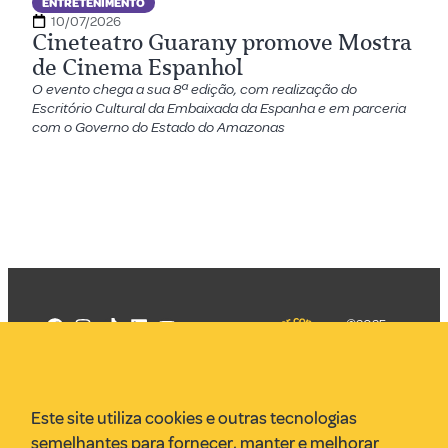
ENTRETENIMENTO
10/07/2026
Cineteatro Guarany promove Mostra
de Cinema Espanhol
O evento chega a sua 8ª edição, com realização do
Escritório Cultural da Embaixada da Espanha e em parceria
com o Governo do Estado do Amazonas
©2025
Mercadizar
Todos os
direitos
Quem somos
reservados
PMKT
Este site utiliza cookies e outras tecnologias
VR Assessoria
semelhantes para fornecer, manter e melhorar