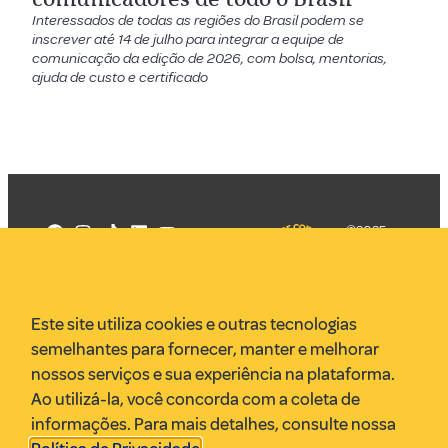
Interessados de todas as regiões do Brasil podem se
inscrever até 14 de julho para integrar a equipe de
comunicação da edição de 2026, com bolsa, mentorias,
ajuda de custo e certificado
©2025
Mercadizar
Todos os
direitos
Quem somos
reservados
PMKT
Este site utiliza cookies e outras tecnologias
VR Assessoria
semelhantes para fornecer, manter e melhorar
Parcerias
nossos serviços e sua experiência na plataforma.
Envie uma pauta
Ao utilizá-la, você concorda com a coleta de
Anuncie
informações. Para mais detalhes, consulte nossa