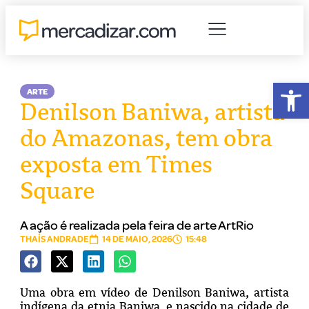
Abr
ARTE
Denilson Baniwa, artista
do Amazonas, tem obra
exposta em Times
Square
A ação é realizada pela feira de arte ArtRio
THAÍS ANDRADE
14 DE MAIO, 2026
15:48
Uma obra em vídeo de Denilson Baniwa, artista
indígena da etnia Baniwa, e nascido na cidade de