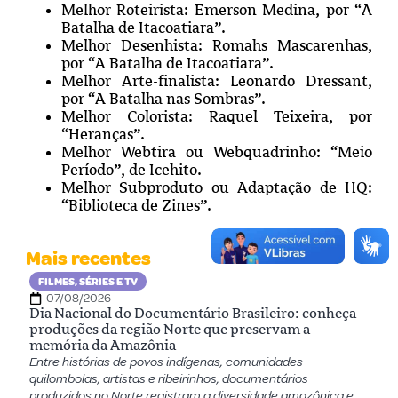
Melhor Roteirista: Emerson Medina, por “A
Batalha de Itacoatiara”.
Melhor Desenhista: Romahs Mascarenhas,
por “A Batalha de Itacoatiara”.
Melhor Arte-finalista: Leonardo Dressant,
por “A Batalha nas Sombras”.
Melhor Colorista: Raquel Teixeira, por
“Heranças”.
Melhor Webtira ou Webquadrinho: “Meio
Período”, de Icehito.
Melhor Subproduto ou Adaptação de HQ:
“Biblioteca de Zines”.
Mais recentes
FILMES, SÉRIES E TV
07/08/2026
Dia Nacional do Documentário Brasileiro: conheça
produções da região Norte que preservam a
memória da Amazônia
Entre histórias de povos indígenas, comunidades
quilombolas, artistas e ribeirinhos, documentários
produzidos no Norte registram a diversidade amazônica e