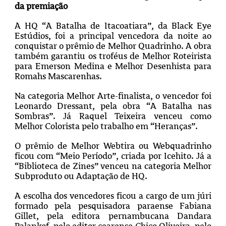
da premiação
A HQ “A Batalha de Itacoatiara”, da Black Eye
Estúdios, foi a principal vencedora da noite ao
conquistar o prêmio de Melhor Quadrinho. A obra
também garantiu os troféus de Melhor Roteirista
para Emerson Medina e Melhor Desenhista para
Romahs Mascarenhas.
Na categoria Melhor Arte-finalista, o vencedor foi
Leonardo Dressant, pela obra “A Batalha nas
Sombras”. Já Raquel Teixeira venceu como
Melhor Colorista pelo trabalho em “Heranças”.
O prêmio de Melhor Webtira ou Webquadrinho
ficou com “Meio Período”, criada por Icehito. Já a
“Biblioteca de Zines” venceu na categoria Melhor
Subproduto ou Adaptação de HQ.
A escolha dos vencedores ficou a cargo de um júri
formado pela pesquisadora paraense Fabiana
Gillet, pela editora pernambucana Dandara
Palankof, pelo editor cearense Chico Oliveira, pelo