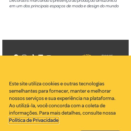
Décoratifs marcando a presença da produção amazônica
em um dos principais espaços de moda e design do mundo
©2025
Mercadizar
Todos os
direitos
Quem somos
reservados
PMKT
Este site utiliza cookies e outras tecnologias
VR Assessoria
semelhantes para fornecer, manter e melhorar
Parcerias
nossos serviços e sua experiência na plataforma.
Envie uma pauta
Ao utilizá-la, você concorda com a coleta de
Anuncie
informações. Para mais detalhes, consulte nossa
Política de Privacidade
.