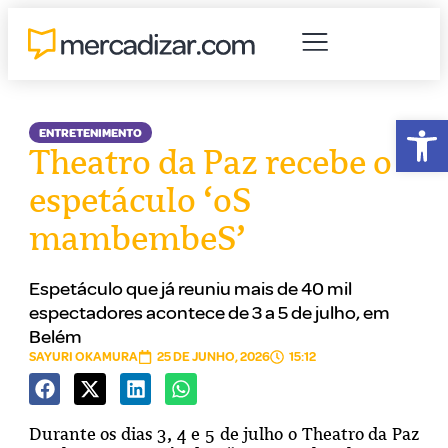
Abr
ENTRETENIMENTO
Theatro da Paz recebe o
espetáculo ‘oS
mambembeS’
Espetáculo que já reuniu mais de 40 mil
espectadores acontece de 3 a 5 de julho, em
Belém
SAYURI OKAMURA
25 DE JUNHO, 2026
15:12
Durante os dias 3, 4 e 5 de julho o Theatro da Paz