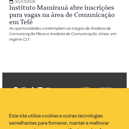
30/07/2026
Instituto Mamirauá abre inscrições
para vagas na área de Comunicação
em Tefé
As oportunidades contemplam os cargos de Analista de
Comunicação Pleno e Analista de Comunicação Júnior, em
regime CLT
©2025
Mercadizar
Todos os
direitos
Quem somos
reservados
PMKT
Este site utiliza cookies e outras tecnologias
VR Assessoria
semelhantes para fornecer, manter e melhorar
Parcerias