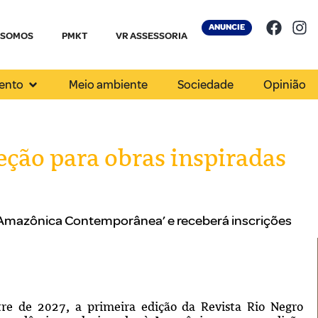
ANUNCIE
 SOMOS
PMKT
VR ASSESSORIA
ento
Meio ambiente
Sociedade
Opinião
eção para obras inspiradas
ra Amazônica Contemporânea’ e receberá inscrições
re de 2027, a primeira edição da Revista Rio Negro