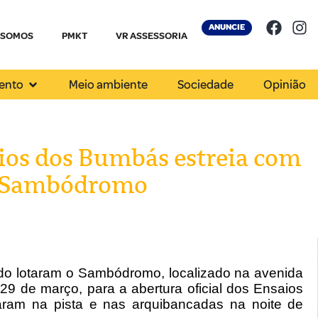
ANUNCIE
 SOMOS
PMKT
VR ASSESSORIA
ento
Meio ambiente
Sociedade
Opinião
ios dos Bumbás estreia com
no Sambódromo
do lotaram o Sambódromo, localizado na avenida
29 de março, para a abertura oficial dos Ensaios
aram na pista e nas arquibancadas na noite de