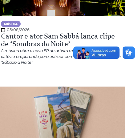
MÚSICA
05/08/2026
Cantor e ator Sam Sabbá lança clipe
de ‘Sombras da Noite’
A música abre o novo EP do artista manauara, que também
está se preparando para estrear como o vilão Alberto na série
‘Sábado à Noite’