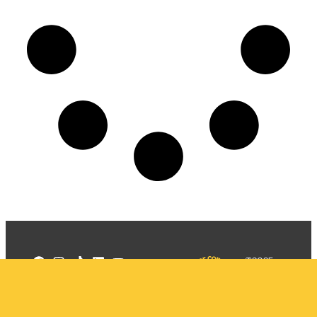
©2025
Mercadizar
Todos os
direitos
Quem somos
reservados
PMKT