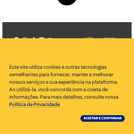
©2025
Mercadizar
Todos os
direitos
Quem somos
reservados
PMKT
Este site utiliza cookies e outras tecnologias
VR Assessoria
semelhantes para fornecer, manter e melhorar
Parcerias
nossos serviços e sua experiência na plataforma.
Envie uma pauta
Ao utilizá-la, você concorda com a coleta de
Anuncie
informações. Para mais detalhes, consulte nossa
Política de Privacidade
.
ACEITAR E CONTINUAR