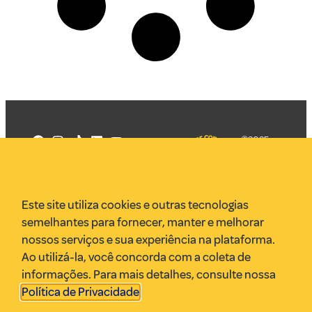
©2025
Mercadizar
Todos os
direitos
Quem somos
reservados
PMKT
Este site utiliza cookies e outras tecnologias
VR Assessoria
semelhantes para fornecer, manter e melhorar
Parcerias
nossos serviços e sua experiência na plataforma.
Envie uma pauta
Ao utilizá-la, você concorda com a coleta de
Anuncie
informações. Para mais detalhes, consulte nossa
Política de Privacidade
.