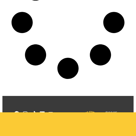
©2025
Mercadizar
Todos os
direitos
Quem somos
reservados
PMKT