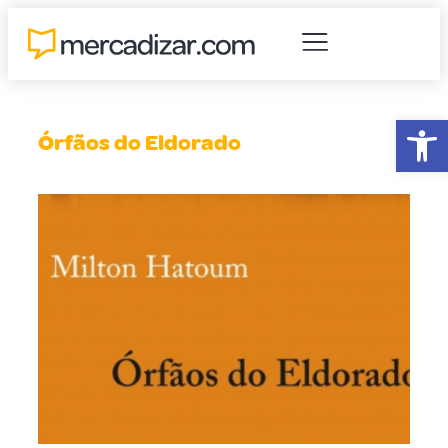
Abr
Órfãos do Eldorado