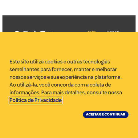
©2025
Mercadizar
Todos os
direitos
Quem somos
reservados
PMKT
Este site utiliza cookies e outras tecnologias
VR Assessoria
semelhantes para fornecer, manter e melhorar
Parcerias
nossos serviços e sua experiência na plataforma.
Envie uma pauta
Ao utilizá-la, você concorda com a coleta de
Anuncie
informações. Para mais detalhes, consulte nossa
Política de Privacidade
.
ACEITAR E CONTINUAR