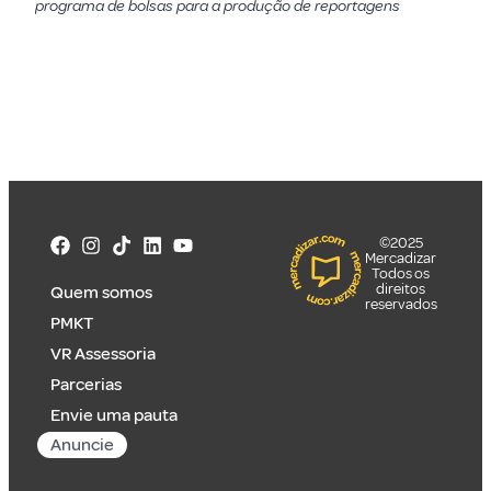
programa de bolsas para a produção de reportagens
©2025
Mercadizar
Todos os
direitos
Quem somos
reservados
PMKT
VR Assessoria
Parcerias
Envie uma pauta
Anuncie