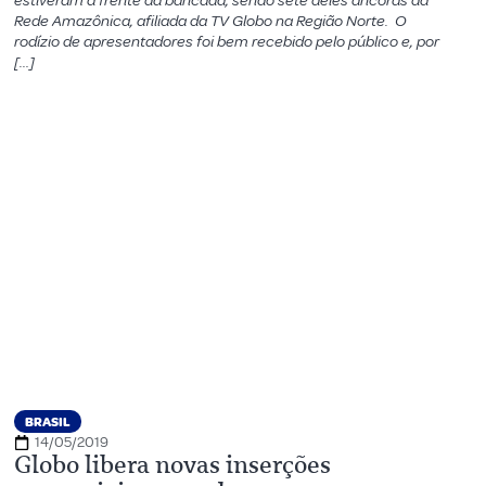
estiveram à frente da bancada, sendo sete deles âncoras da
Rede Amazônica, afiliada da TV Globo na Região Norte. O
rodízio de apresentadores foi bem recebido pelo público e, por
[…]
BRASIL
14/05/2019
Globo libera novas inserções