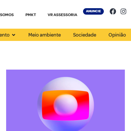
ANUNCIE
 SOMOS
PMKT
VR ASSESSORIA
ento
Meio ambiente
Sociedade
Opinião