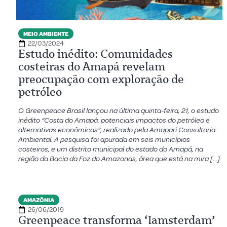
MEIO AMBIENTE
22/03/2024
Estudo inédito: Comunidades
costeiras do Amapá revelam
preocupação com exploração de
petróleo
O Greenpeace Brasil lançou na última quinta-feira, 21, o estudo
inédito “Costa do Amapá: potenciais impactos do petróleo e
alternativas econômicas”, realizado pela Amapari Consultoria
Ambiental. A pesquisa foi apurada em seis municípios
costeiros, e um distrito municipal do estado do Amapá, na
região da Bacia da Foz do Amazonas, área que está na mira […]
AMAZÔNIA
26/06/2019
Greenpeace transforma ‘Iamsterdam’