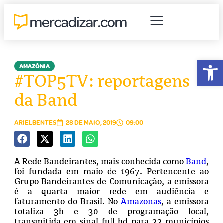
Abr
AMAZÔNIA
#TOP5TV: reportagens
da Band
ARIELBENTES
28 DE MAIO, 2019
09:00
A Rede Bandeirantes, mais conhecida como
Band
,
foi fundada em maio de 1967. Pertencente ao
Grupo Bandeirantes de Comunicação, a emissora
é a quarta maior rede em audiência e
faturamento do Brasil. No
Amazonas
, a emissora
totaliza 3h e 30 de programação local,
transmitida em sinal full hd para 22 municípios