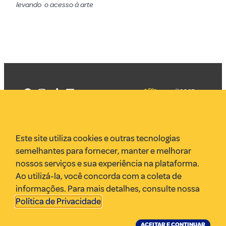
levando o acesso à arte
©2025
Mercadizar
Todos os
direitos
Quem somos
reservados
PMKT
Este site utiliza cookies e outras tecnologias
VR Assessoria
semelhantes para fornecer, manter e melhorar
Parcerias
nossos serviços e sua experiência na plataforma.
Envie uma pauta
Ao utilizá-la, você concorda com a coleta de
Anuncie
informações. Para mais detalhes, consulte nossa
Política de Privacidade
.
ACEITAR E CONTINUAR