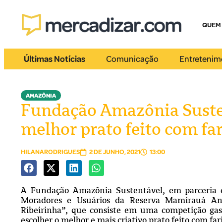
QUEM
Últimas Notícias
Comunicação
Entretenim
AMAZÔNIA
Fundação Amazônia Suste
melhor prato feito com fa
HILANARODRIGUES
2 DE JUNHO, 2021
13:00
A Fundação Amazônia Sustentável, em parceria c
Moradores e Usuários da Reserva Mamirauá Ant
Ribeirinha”, que consiste em uma competição gast
escolher o melhor e mais criativo prato feito com far