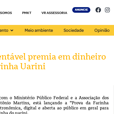
ANUNCIE
 SOMOS
PMKT
VR ASSESSORIA
ento
Meio ambiente
Sociedade
Opinião
ntável premia em dinheiro
rinha Uarini
om o Ministério Público Federal e a Associação dos
ônio Martins, está lançando a “Prova da Farinha
ronômica, digital e aberta ao público em geral para
inha do uarini.