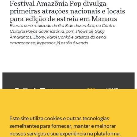
Festival Amazônia Pop divulga
primeiras atrações nacionais e locais
para edição de estreia em Manaus
Evento será realizado de 6 a 8 de dezembro, no Centro
Cultural Povos da Amazônia, com shows de Gaby
Amarantos, Ebony, Karol Conká e artistas da cena
amazonense; ingressos já estão à venda
©2025
Mercadizar
Todos os
direitos
Quem somos
reservados
PMKT
Este site utiliza cookies e outras tecnologias
VR Assessoria
semelhantes para fornecer, manter e melhorar
Parcerias
nossos serviços e sua experiência na plataforma.