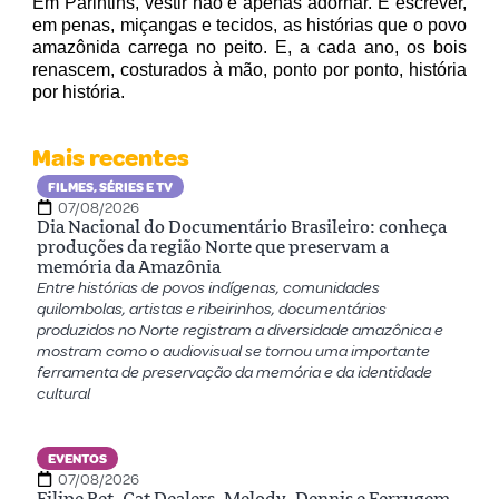
Em Parintins, vestir não é apenas adornar. É escrever,
em penas, miçangas e tecidos, as histórias que o povo
amazônida carrega no peito. E, a cada ano, os bois
renascem, costurados à mão, ponto por ponto, história
por história.
Mais recentes
FILMES, SÉRIES E TV
07/08/2026
Dia Nacional do Documentário Brasileiro: conheça
produções da região Norte que preservam a
memória da Amazônia
Entre histórias de povos indígenas, comunidades
quilombolas, artistas e ribeirinhos, documentários
produzidos no Norte registram a diversidade amazônica e
mostram como o audiovisual se tornou uma importante
ferramenta de preservação da memória e da identidade
cultural
EVENTOS
07/08/2026
Filipe Ret, Cat Dealers, Melody, Dennis e Ferrugem