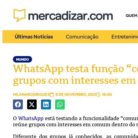
QUEM
Últimas Notícias
Comunicação
Entretenim
MUNDO
WhatsApp testa função “c
grupos com interesses e
HILANARODRIGUES
8 DE NOVEMBRO, 2021
16:00
O
WhatsApp
está testando a funcionalidade “comu
reúne grupos com interesses em comum dentro do
Diferente dos grupos já conhecidos, as comunid