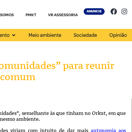
ANUNCIE
 SOMOS
PMKT
VR ASSESSORIA
ento
Meio ambiente
Sociedade
Opinião
omunidades” para reunir
m comum
nidades”, semelhante às que tinham no Orkut, em que
 mesmo ambiente.
ades viriam com intuito de dar mais
autonomia aos