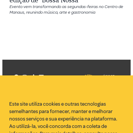
edição de ‘Bossa Nossa’
Evento vem transformando as segundas-feiras no Centro de
Manaus, reunindo música, arte e gastronomia
©2025
Mercadizar
Todos os
direitos
Quem somos
reservados
PMKT
Este site utiliza cookies e outras tecnologias
VR Assessoria
semelhantes para fornecer, manter e melhorar
Parcerias
nossos serviços e sua experiência na plataforma.
Envie uma pauta
Ao utilizá-la, você concorda com a coleta de
Anuncie