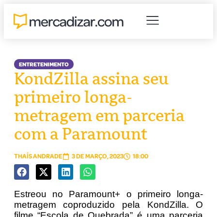
ENTRETENIMENTO
KondZilla assina seu
primeiro longa-
metragem em parceria
com a Paramount
THAÍS ANDRADE
3 DE MARÇO, 2023
18:00
Estreou no Paramount+ o primeiro longa-
metragem coproduzido pela KondZilla. O
filme “Escola de Quebrada” é uma parceria