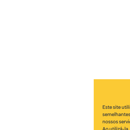
Este site uti
semelhantes
nossos servi
Ao utilizá-l