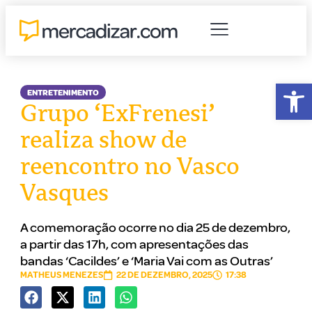
Abr
ENTRETENIMENTO
Grupo ‘ExFrenesi’
realiza show de
reencontro no Vasco
Vasques
A comemoração ocorre no dia 25 de dezembro,
a partir das 17h, com apresentações das
bandas ‘Cacildes’ e ‘Maria Vai com as Outras’
MATHEUS MENEZES
22 DE DEZEMBRO, 2025
17:38