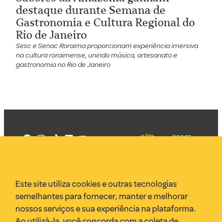
destaque durante Semana de
Gastronomia e Cultura Regional do
Rio de Janeiro
Sesc e Senac Roraima proporcionam experiência imersiva
na cultura roraimense, unindo música, artesanato e
gastronomia no Rio de Janeiro
©2025
Mercadizar
Todos os
direitos
Quem somos
reservados
PMKT
Este site utiliza cookies e outras tecnologias
VR Assessoria
semelhantes para fornecer, manter e melhorar
Parcerias
nossos serviços e sua experiência na plataforma.
Envie uma pauta
Ao utilizá-la, você concorda com a coleta de