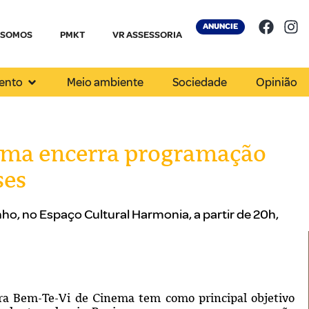
ANUNCIE
 SOMOS
PMKT
VR ASSESSORIA
ento
Meio ambiente
Sociedade
Opinião
ema encerra programação
ses
nho, no Espaço Cultural Harmonia, a partir de 20h,
tra Bem-Te-Vi de Cinema tem como principal objetivo