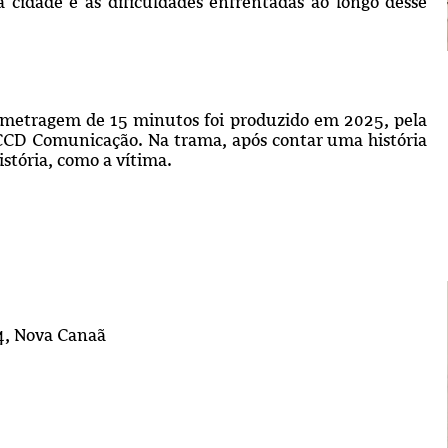
a cidade e as dificuldades enfrentadas ao longo desse
a-metragem de 15 minutos foi produzido em 2025, pela
LCCD Comunicação. Na trama, após contar uma história
istória, como a vítima.
4, Nova Canaã