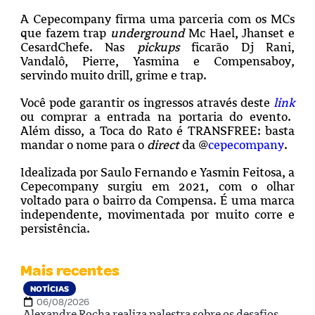
A Cepecompany firma uma parceria com os MCs
que fazem trap
underground
Mc Hael, Jhanset e
CesardChefe. Nas
pickups
ficarão Dj Rani,
Vandalô, Pierre, Yasmina e Compensaboy,
servindo muito drill, grime e trap.
Você pode garantir os ingressos através deste
link
ou comprar a entrada na portaria do evento.
Além disso, a Toca do Rato é TRANSFREE: basta
mandar o nome para o
direct
da @
cepecompany
.
Idealizada por Saulo Fernando e Yasmin Feitosa, a
Cepecompany surgiu em 2021, com o olhar
voltado para o bairro da Compensa. É uma marca
independente, movimentada por muito corre e
persistência.
Mais recentes
NOTÍCIAS
06/08/2026
Alexandre Rocha realiza palestra sobre os desafios