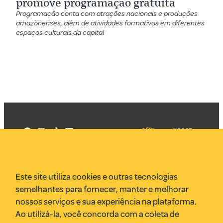
promove programação gratuita
Programação conta com atrações nacionais e produções
amazonenses, além de atividades formativas em diferentes
espaços culturais da capital
©2025
Mercadizar
Todos os
direitos
Quem somos
reservados
PMKT
Este site utiliza cookies e outras tecnologias
VR Assessoria
semelhantes para fornecer, manter e melhorar
Parcerias
nossos serviços e sua experiência na plataforma.
Envie uma pauta
Ao utilizá-la, você concorda com a coleta de
Anuncie