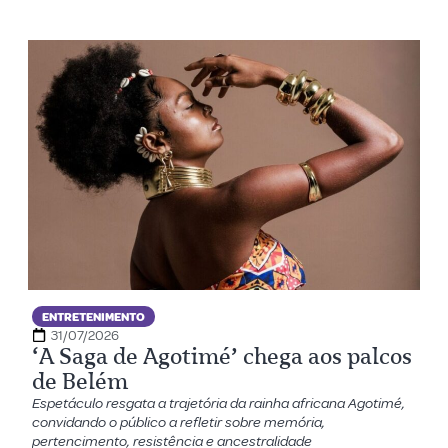
ENTRETENIMENTO
31/07/2026
‘A Saga de Agotimé’ chega aos palcos
de Belém
Espetáculo resgata a trajetória da rainha africana Agotimé,
convidando o público a refletir sobre memória,
pertencimento, resistência e ancestralidade