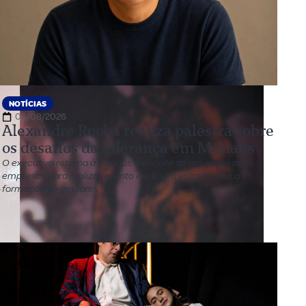
NOTÍCIAS
06/08/2026
Alexandre Rocha realiza palestra sobre
os desafios da liderança em Manaus
O executivo retorna à Manaus a convite de um grupo de
empresas para realizar evento exclusivo voltado para a
formação de gestores