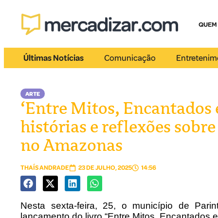
QUEM
Últimas Notícias
Comunicação
Entretenim
ARTE
‘Entre Mitos, Encantados 
histórias e reflexões sobr
no Amazonas
THAÍS ANDRADE
23 DE JULHO, 2025
14:56
Nesta sexta-feira, 25, o município de Par
lançamento do livro “Entre Mitos, Encantados e 