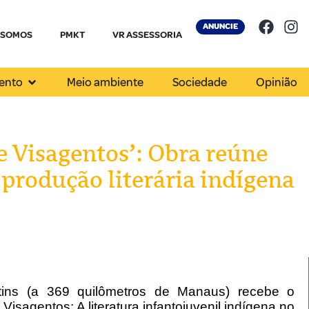
ANUNCIE
 SOMOS
PMKT
VR ASSESSORIA
ento
Meio ambiente
Sociedade
Opinião
e Visagentos’: Obra reúne
e produção literária indígena
intins (a 369 quilômetros de Manaus) recebe o
Visagentos: A literatura infantojuvenil indígena no