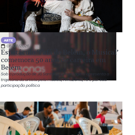
ARTE
06/08/2026
Espetáculo ‘Fafá de Belém, o Musical’
comemora 50 anos de carreira em
Belém
Sob a produção de Jô Santana, a montagem apresenta a
trajetória da artista pela música, Amazônia, fé e por sua
participação política