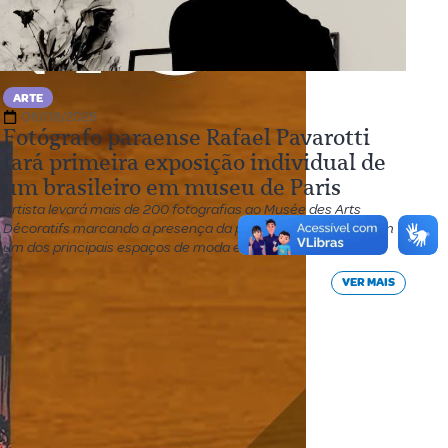
ARTE
06/08/2026
Fotógrafo paraense Rafael Pavarotti
fará primeira exposição individual de
um brasileiro em museu de Paris
Artista levará mais de 200 fotografias ao Musée des Arts
Décoratifs marcando a presença da produção amazônica em
um dos principais espaços de moda e design do mundo
VER MAIS