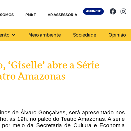
ANUNCIE
 SOMOS
PMKT
VR ASSESSORIA
ento
Meio ambiente
Sociedade
Opinião
 ‘Giselle’ abre a Série
eatro Amazonas
urinos de Álvaro Gonçalves, será apresentado nos
ulho, às 19h, no palco do Teatro Amazonas. A série
por meio da Secretaria de Cultura e Economia