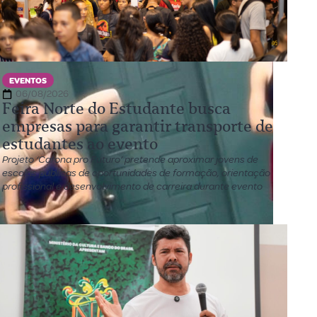
EVENTOS
06/08/2026
Feira Norte do Estudante busca
empresas para garantir transporte de
estudantes ao evento
Projeto ‘Carona pro Futuro’ pretende aproximar jovens de
escolas públicas de oportunidades de formação, orientação
profissional e desenvolvimento de carreira durante evento