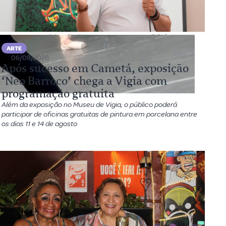
ARTE
06/08/2026
Após sucesso em Cametá, exposição
‘Neo Barroco’ chega a Vigia com
programação gratuita
Além da exposição no Museu de Vigia, o público poderá
participar de oficinas gratuitas de pintura em porcelana entre
os dias 11 e 14 de agosto