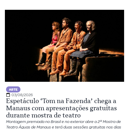
ARTE
03/08/2026
Espetáculo ‘Tom na Fazenda’ chega a
Manaus com apresentações gratuitas
durante mostra de teatro
Montagem premiada no Brasil e no exterior abre a 2ª Mostra de
Teatro Águas de Manaus e terá duas sessões gratuitas nos dias