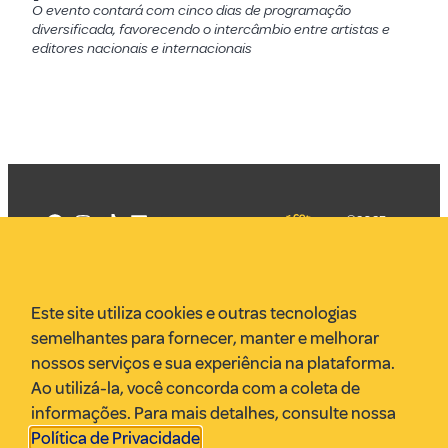
O evento contará com cinco dias de programação
diversificada, favorecendo o intercâmbio entre artistas e
editores nacionais e internacionais
©2025
Mercadizar
Todos os
direitos
Quem somos
reservados
PMKT
Este site utiliza cookies e outras tecnologias
VR Assessoria
semelhantes para fornecer, manter e melhorar
Parcerias
nossos serviços e sua experiência na plataforma.
Envie uma pauta
Ao utilizá-la, você concorda com a coleta de
Anuncie
informações. Para mais detalhes, consulte nossa
Política de Privacidade
.