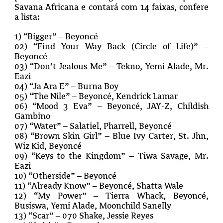
Savana Africana e contará com 14 faixas, confere
a lista:
1) “Bigger” – Beyoncé
02) “Find Your Way Back (Circle of Life)” –
Beyoncé
03) “Don’t Jealous Me” – Tekno, Yemi Alade, Mr.
Eazi
04) “Ja Ara E” – Burna Boy
05) “The Nile” – Beyoncé, Kendrick Lamar
06) “Mood 3 Eva” – Beyoncé, JAY-Z, Childish
Gambino
07) “Water” – Salatiel, Pharrell, Beyoncé
08) “Brown Skin Girl” – Blue Ivy Carter, St. Jhn,
Wiz Kid, Beyoncé
09) “Keys to the Kingdom” – Tiwa Savage, Mr.
Eazi
10) “Otherside” – Beyoncé
11) “Already Know” – Beyoncé, Shatta Wale
12) “My Power” – Tierra Whack, Beyoncé,
Busiswa, Yemi Alade, Moonchild Sanelly
13) “Scar” – 070 Shake, Jessie Reyes