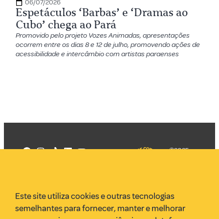
06/07/2026
Espetáculos ‘Barbas’ e ‘Dramas ao
Cubo’ chega ao Pará
Promovido pelo projeto Vozes Animadas, apresentações
ocorrem entre os dias 8 e 12 de julho, promovendo ações de
acessibilidade e intercâmbio com artistas paraenses
©2025
Mercadizar
Todos os
direitos
Quem somos
reservados
PMKT
Este site utiliza cookies e outras tecnologias
VR Assessoria
semelhantes para fornecer, manter e melhorar
Parcerias