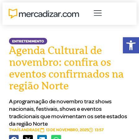
Abr
ENTRETENIMENTO
Agenda Cultural de
novembro: confira os
eventos confirmados na
região Norte
A programação de novembro traz shows
nacionais, festivais, shows e eventos
tradicionais que movimentam os sete estados
da região Norte
THAÍS ANDRADE
13 DE NOVEMBRO, 2025
13:57