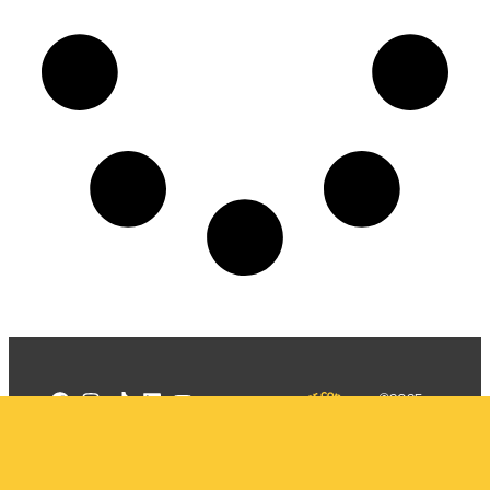
©2025
Mercadizar
Todos os
direitos
Quem somos
reservados
PMKT