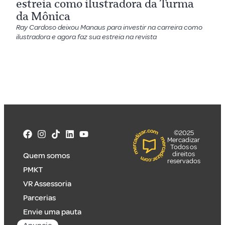
estreia como ilustradora da Turma
da Mônica
Ray Cardoso deixou Manaus para investir na carreira como
ilustradora e agora faz sua estreia na revista
©2025
Mercadizar
Todos os
direitos
Quem somos
reservados
PMKT
VR Assessoria
Parcerias
Envie uma pauta