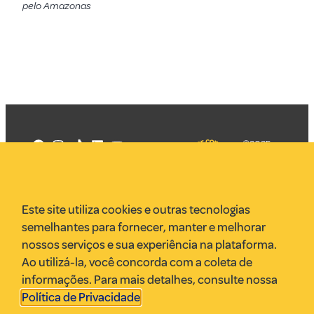
pelo Amazonas
©2025
Mercadizar
Todos os
direitos
Quem somos
reservados
PMKT
Este site utiliza cookies e outras tecnologias
VR Assessoria
semelhantes para fornecer, manter e melhorar
Parcerias
nossos serviços e sua experiência na plataforma.
Envie uma pauta
Ao utilizá-la, você concorda com a coleta de
Anuncie
informações. Para mais detalhes, consulte nossa
Política de Privacidade
.