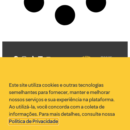
©2025
Mercadizar
Todos os
direitos
Quem somos
reservados
PMKT
Este site utiliza cookies e outras tecnologias
VR Assessoria
semelhantes para fornecer, manter e melhorar
Parcerias
nossos serviços e sua experiência na plataforma.
Envie uma pauta
Ao utilizá-la, você concorda com a coleta de
Anuncie
informações. Para mais detalhes, consulte nossa
Política de Privacidade
.