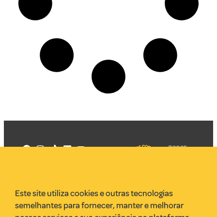
©2025
Mercadizar
Todos os
direitos
Quem somos
reservados
PMKT
Este site utiliza cookies e outras tecnologias
VR Assessoria
semelhantes para fornecer, manter e melhorar
Parcerias