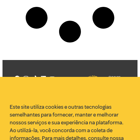
©2025
Mercadizar
Todos os
direitos
Quem somos
reservados
PMKT
Este site utiliza cookies e outras tecnologias
VR Assessoria
semelhantes para fornecer, manter e melhorar
Parcerias
nossos serviços e sua experiência na plataforma.
Envie uma pauta
Ao utilizá-la, você concorda com a coleta de
Anuncie
informações. Para mais detalhes, consulte nossa