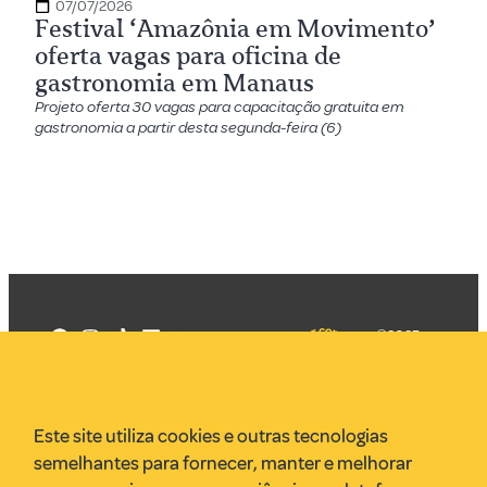
07/07/2026
Festival ‘Amazônia em Movimento’
oferta vagas para oficina de
gastronomia em Manaus
Projeto oferta 30 vagas para capacitação gratuita em
gastronomia a partir desta segunda-feira (6)
©2025
Mercadizar
Todos os
direitos
Quem somos
reservados
PMKT
Este site utiliza cookies e outras tecnologias
VR Assessoria
semelhantes para fornecer, manter e melhorar
Parcerias