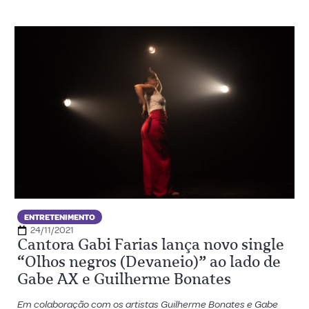
ENTRETENIMENTO
24/11/2021
Cantora Gabi Farias lança novo single
“Olhos negros (Devaneio)” ao lado de
Gabe AX e Guilherme Bonates
Em colaboração com os artistas Guilherme Bonates e Gabe