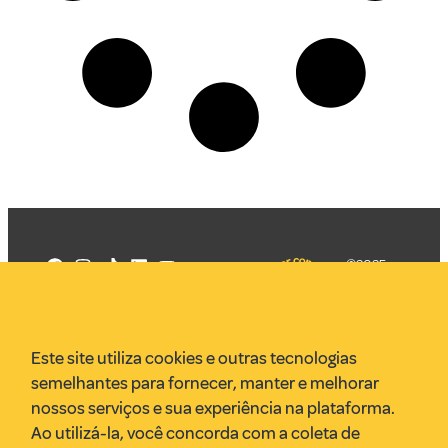
©2025
Mercadizar
Todos os
direitos
Quem somos
reservados
PMKT
Este site utiliza cookies e outras tecnologias
VR Assessoria
semelhantes para fornecer, manter e melhorar
Parcerias
nossos serviços e sua experiência na plataforma.
Envie uma pauta
Ao utilizá-la, você concorda com a coleta de