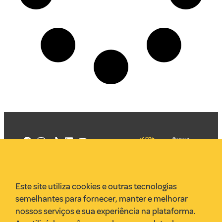
©2025
Mercadizar
Todos os
direitos
Quem somos
reservados
PMKT
Este site utiliza cookies e outras tecnologias
VR Assessoria
semelhantes para fornecer, manter e melhorar
Parcerias
nossos serviços e sua experiência na plataforma.
Envie uma pauta